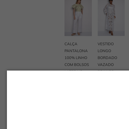
VESTIDO
CALÇA
LONGO
PANTALONA
BORDADO
100% LINHO
VAZADO
COM BOLSOS
BRANCO –
LATERAIS
TEREZA
BRANCA –
MIRETA
R$
2.620,00
R$
840,00