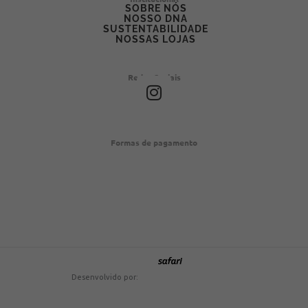
SOBRE NÓS
NOSSO DNA
SUSTENTABILIDADE
NOSSAS LOJAS
Redes Sociais
I
n
s
t
Formas de pagamento
a
g
r
a
m
Desenvolvido por: