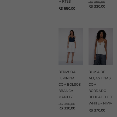
MIRTES
R$
390,00
R$
330,00
R$
550,00
O
O
preço
preço
original
atual
era:
é:
R$390,00.
R$330,00.
BERMUDA
BLUSA DE
FEMININA
ALÇAS FINAS
COM BOLSOS
COM
BRANCA –
BORDADO
MARIELY
DELICADO OFF
WHITE – NIVIA
R$
390,00
R$
330,00
R$
370,00