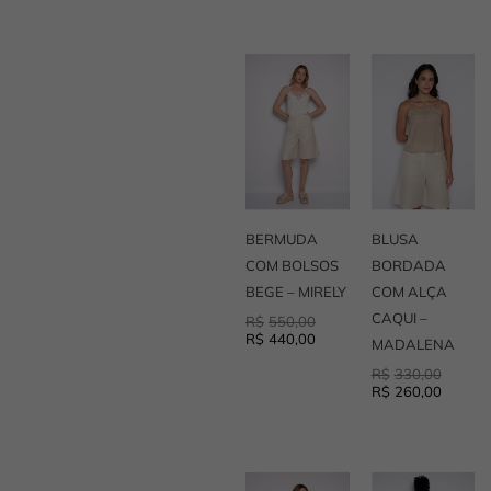
O
O
O
O
preço
preço
preço
preço
original
atual
original
atual
era:
é:
era:
é:
R$550,00.
R$440,00.
R$330,
R$260,
BERMUDA
BLUSA
COM BOLSOS
BORDADA
BEGE – MIRELY
COM ALÇA
CAQUI –
R$
550,00
R$
440,00
MADALENA
R$
330,00
R$
260,00