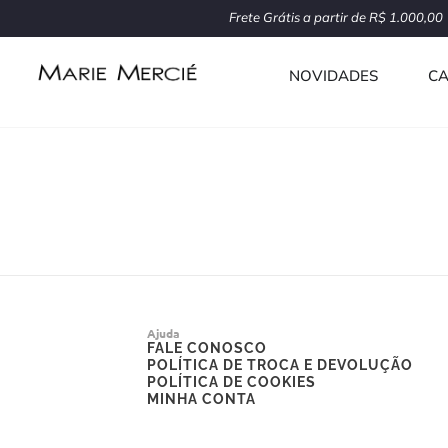
Ir
Frete Grátis a partir de R$ 1.000,00
para
o
NOVIDADES
CA
conteúdo
Ajuda
FALE CONOSCO
POLÍTICA DE TROCA E DEVOLUÇÃO
POLÍTICA DE COOKIES
MINHA CONTA