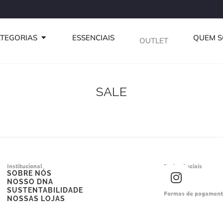
Use o cupom P
ABRIR CATEGORIAS
TEGORIAS
ESSENCIAIS
QUEM 
OUTLET
SALE
Institucional
Redes Sociais
I
SOBRE NÓS
NOSSO DNA
n
SUSTENTABILIDADE
Formas de pagamen
s
NOSSAS LOJAS
t