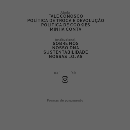
Ajuda
FALE CONOSCO
POLÍTICA DE TROCA E DEVOLUÇÃO
POLÍTICA DE COOKIES
MINHA CONTA
Institucional
SOBRE NÓS
NOSSO DNA
SUSTENTABILIDADE
NOSSAS LOJAS
Redes Sociais
I
n
s
t
Formas de pagamento
a
g
r
a