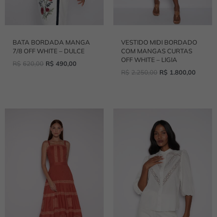
BATA BORDADA MANGA
VESTIDO MIDI BORDADO
7/8 OFF WHITE – DULCE
COM MANGAS CURTAS
OFF WHITE – LIGIA
R$
620,00
R$
490,00
R$
2.250,00
R$
1.800,00
O
O
O
O
PREÇO
PREÇO
PREÇO
PREÇO
ORIGINAL
ATUAL
ORIGINAL
ATUAL
ERA:
É:
ERA:
É:
R$2.160,00.
R$1.730,00.
R$670,00.
R$530,00.