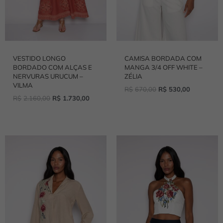
VESTIDO LONGO
CAMISA BORDADA COM
BORDADO COM ALÇAS E
MANGA 3/4 OFF WHITE –
NERVURAS URUCUM –
ZÉLIA
VILMA
R$
670,00
R$
530,00
R$
2.160,00
R$
1.730,00
O
O
O
O
PREÇO
PREÇO
PREÇO
PREÇO
ORIGINAL
ATUAL
ORIGINAL
ATUAL
ERA:
É:
ERA:
É:
R$620,00.
R$490,00.
R$860,00.
R$680,00.