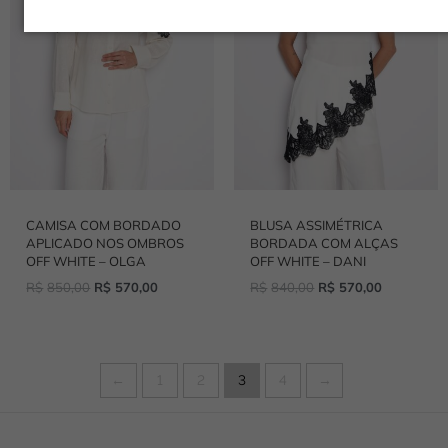
CAMISA COM BORDADO
BLUSA ASSIMÉTRICA
APLICADO NOS OMBROS
BORDADA COM ALÇAS
OFF WHITE – OLGA
OFF WHITE – DANI
R$
850,00
R$
570,00
R$
840,00
R$
570,00
←
1
2
3
4
→