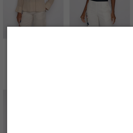
BATA BORDADA MANGA
TOP BORDADO CAVADO
7/8 CAQUI – DULCE
COM GOLA ALTA OFF
WHITE – ELIZ
R$
620,00
R$
490,00
R$
860,00
R$
680,00
O
O
O
O
PREÇO
PREÇO
PREÇO
PREÇO
ORIGINAL
ATUAL
ORIGINAL
ATUAL
ERA:
É:
ERA:
É:
R$599,00.
R$390,00.
R$770,00.
R$620,00.