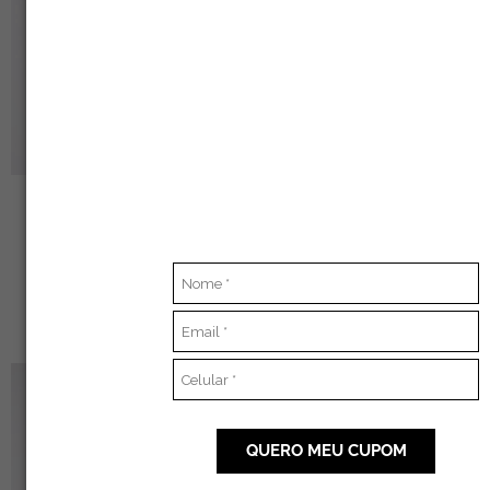
BATA BORDADA COM
CAMISA BORDADA COM
MANGA 3/4 AZUL CLARO –
NERVURAS E MANGA 7/8
GORETE
OFF WHITE – RAQUEL
R$
599,00
R$
390,00
R$
770,00
R$
620,00
O
O
O
O
PREÇO
PREÇO
PREÇO
PREÇO
ORIGINAL
ATUAL
ORIGINAL
ATUAL
ERA:
É:
ERA:
É:
R$850,00.
R$570,00.
R$840,00.
R$570,00.
QUERO MEU CUPOM