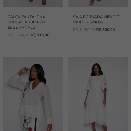
CALÇA PANTALONA
SAIA BORDADA MIDI OFF
BORDADA 100% LINHO
WHITE – SIMONE
BEGE – ANALÚ
R$
1.080,00
R$
860,00
R$
1.144,00
R$
915,00
O
O
O
O
PREÇO
PREÇO
PREÇO
PREÇ
ORIGINAL
ATUAL
ORIGINAL
ATUAL
ERA:
É:
ERA:
É:
R$620,00.
R$490,00.
R$2.250,00.
R$1.80