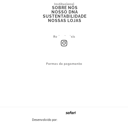
Institucional
SOBRE NÓS
NOSSO DNA
SUSTENTABILIDADE
NOSSAS LOJAS
Redes Sociais
I
n
s
t
Formas de pagamento
a
g
r
a
m
Desenvolvido por: