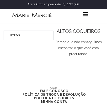
Ir
Frete Grátis a partir de R$ 1.000,00
para
o
conteúdo
ALTOS COQUEIROS
Filtros
Parece que não conseguimos
encontrar o que você está
procurando.
Ajuda
FALE CONOSCO
POLÍTICA DE TROCA E DEVOLUÇÃO
POLÍTICA DE COOKIES
MINHA CONTA