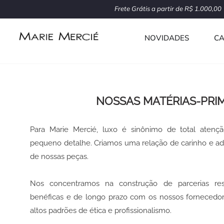
Ir
Frete Grátis a partir de R$ 1.000,00
para
o
NOVIDADES
CA
conteúdo
NOSSAS MATÉRIAS-PRI
Para Marie Mercié, luxo é sinônimo de total aten
pequeno detalhe. Criamos uma relação de carinho e 
de nossas peças.
Nos concentramos na construção de parcerias res
benéficas e de longo prazo com os nossos fornecedo
altos padrões de ética e profissionalismo.