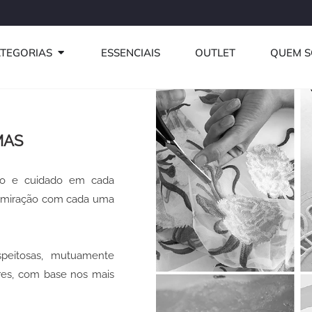
Use o cupom PRI
ABRIR CATEGORIAS
TEGORIAS
ESSENCIAIS
OUTLET
QUEM 
MAS
ção e cuidado em cada
admiração com cada uma
peitosas, mutuamente
res, com base nos mais