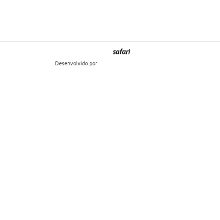
r
a
m
Desenvolvido por: