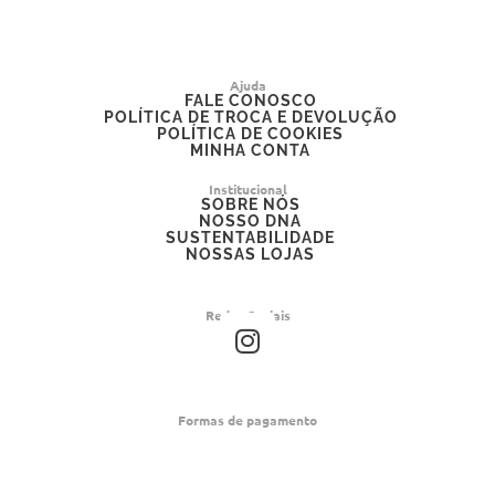
Ajuda
FALE CONOSCO
POLÍTICA DE TROCA E DEVOLUÇÃO
POLÍTICA DE COOKIES
MINHA CONTA
Institucional
SOBRE NÓS
NOSSO DNA
SUSTENTABILIDADE
NOSSAS LOJAS
Redes Sociais
I
n
s
t
Formas de pagamento
a
g