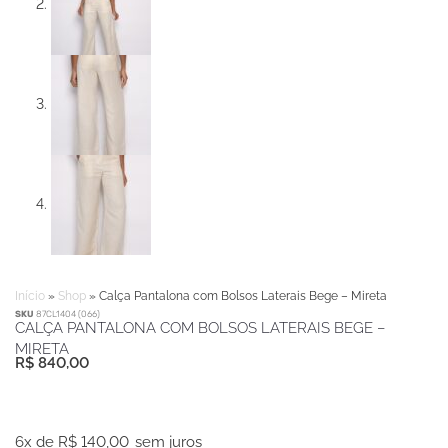
Início
»
Shop
»
Calça Pantalona com Bolsos Laterais Bege – Mireta
SKU
87CL1404 (066)
CALÇA PANTALONA COM BOLSOS LATERAIS BEGE –
MIRETA
R$
840,00
Calça
Pantalona
6x de
R$
140,00
sem juros