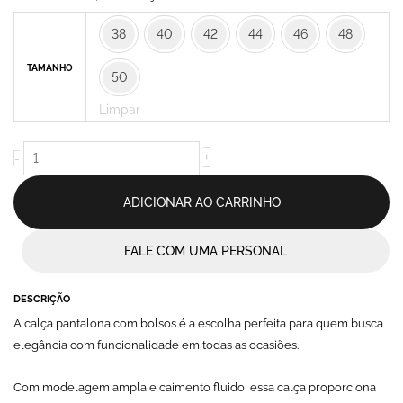
com
38
40
42
44
46
48
Bolsos
Laterais
TAMANHO
50
Bege
-
Limpar
Mireta
quantidade
+
-
ADICIONAR AO CARRINHO
FALE COM UMA PERSONAL
DESCRIÇÃO
A calça pantalona com bolsos é a escolha perfeita para quem busca
elegância com funcionalidade em todas as ocasiões.
Com modelagem ampla e caimento fluido, essa calça proporciona