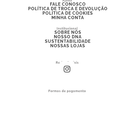
FALE CONOSCO
POLÍTICA DE TROCA E DEVOLUÇÃO
POLÍTICA DE COOKIES
MINHA CONTA
Institucional
SOBRE NÓS
NOSSO DNA
SUSTENTABILIDADE
NOSSAS LOJAS
Redes Sociais
I
n
s
t
Formas de pagamento
a
g
r
a
m