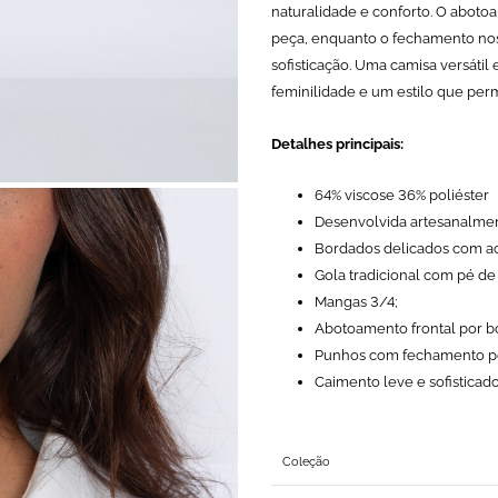
naturalidade e conforto. O abotoa
peça, enquanto o fechamento nos
sofisticação. Uma camisa versátil
feminilidade e um estilo que per
Detalhes principais:
64% viscose 36% poliéster
Desenvolvida artesanalmen
Bordados delicados com a
Gola tradicional com pé de
Mangas 3/4;
Abotoamento frontal por b
Punhos com fechamento po
Caimento leve e sofisticado
Coleção