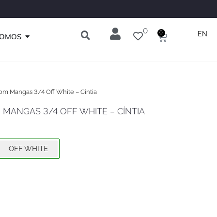
MEIRACOMPRA
0
ABRIR QUEM SOMOS
0
EN
Carrinho
SOMOS
m Mangas 3/4 Off White – Cíntia
MANGAS 3/4 OFF WHITE – CÍNTIA
OFF WHITE