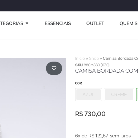
Use o cupom PRI
ABRIR CATEGORIAS
TEGORIAS
ESSENCIAIS
OUTLET
QUEM 
Início
»
Shop
»
Camisa Bordada Co
SKU
88CM880 (030)
CAMISA BORDADA COM 
COR
AZUL
CREME
R$
730,00
Camisa
6x de
R$
121,67
sem juros