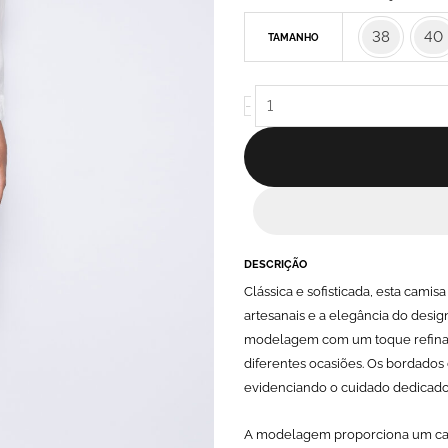
Bordada
38
40
TAMANHO
Com
Mangas
3/4
-
Off
White
-
Cíntia
quantidade
DESCRIÇÃO
Clássica e sofisticada, esta cami
artesanais e a elegância do desig
modelagem com um toque refinado
diferentes ocasiões. Os bordados
evidenciando o cuidado dedicado
A modelagem proporciona um ca