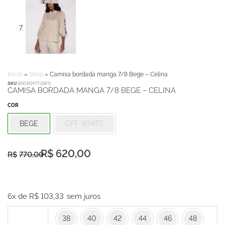
Início
»
Shop
»
Camisa bordada manga 7/8 Bege – Celina
SKU
85CM2977 (581)
CAMISA BORDADA MANGA 7/8 BEGE – CELINA
COR
BEGE
OFF WHITE
O
O
R$
620,00
R$
770,00
preço
preço
original
atual
Camisa
era:
é:
bordada
6x de
R$
103,33
sem juros
R$770,00.
R$620,00.
manga
38
40
42
44
46
48
7/8