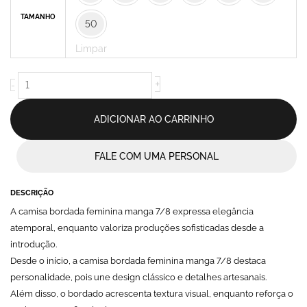
Bege
TAMANHO
50
-
Celina
Limpar
quantidade
+
-
ADICIONAR AO CARRINHO
FALE COM UMA PERSONAL
DESCRIÇÃO
A camisa bordada feminina manga 7/8 expressa elegância
atemporal, enquanto valoriza produções sofisticadas desde a
introdução.
Desde o início, a camisa bordada feminina manga 7/8 destaca
personalidade, pois une design clássico e detalhes artesanais.
Além disso, o bordado acrescenta textura visual, enquanto reforça o