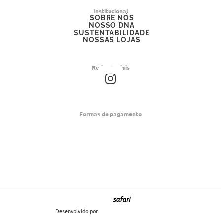
Institucional
SOBRE NÓS
NOSSO DNA
SUSTENTABILIDADE
NOSSAS LOJAS
Redes Sociais
I
n
s
t
Formas de pagamento
a
g
r
a
m
Desenvolvido por: