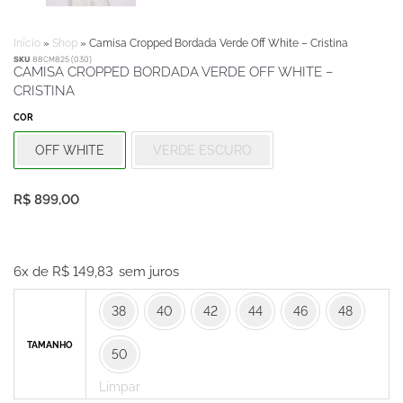
Início
»
Shop
»
Camisa Cropped Bordada Verde Off White – Cristina
SKU
88CM825 (030)
CAMISA CROPPED BORDADA VERDE OFF WHITE –
CRISTINA
COR
OFF WHITE
VERDE ESCURO
R$
899,00
Camisa
Cropped
6x de
R$
149,83
sem juros
Bordada
38
40
42
44
46
48
Verde
Off
TAMANHO
50
White
-
Limpar