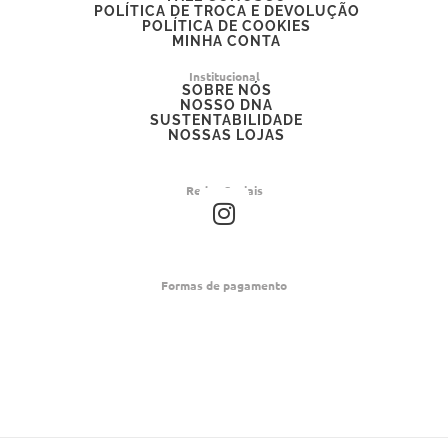
POLÍTICA DE TROCA E DEVOLUÇÃO
POLÍTICA DE COOKIES
MINHA CONTA
Institucional
SOBRE NÓS
NOSSO DNA
SUSTENTABILIDADE
NOSSAS LOJAS
Redes Sociais
I
n
s
t
Formas de pagamento
a
g
r
a
m