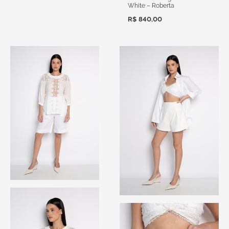
White – Roberta
R$
840,00