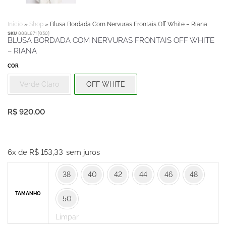
Início
»
Shop
»
Blusa Bordada Com Nervuras Frontais Off White – Riana
SKU
88BL871 (030)
BLUSA BORDADA COM NERVURAS FRONTAIS OFF WHITE
– RIANA
COR
Verde Claro
OFF WHITE
R$
920,00
Blusa
Bordada
6x de
R$
153,33
sem juros
Com
38
40
42
44
46
48
Nervuras
Frontais
TAMANHO
50
Off
White
Limpar