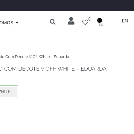
MEIRACOMPRA
0
ABRIR QUEM SOMOS
0
EN
Carrinho
SOMOS
ado Com Decote V Off White – Eduarda
O COM DECOTE V OFF WHITE – EDUARDA
HITE