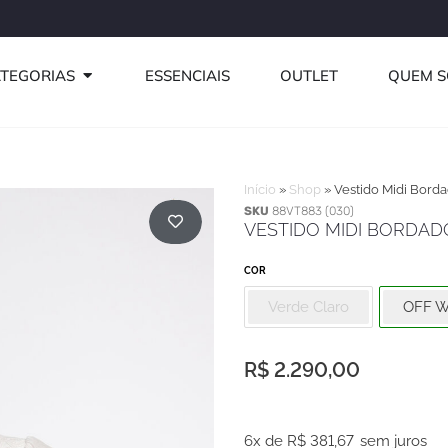
Use o cupom PRI
ABRIR CATEGORIAS
TEGORIAS
ESSENCIAIS
OUTLET
QUEM 
Início
»
Shop
»
Vestido Midi Bord
SKU
88VT883 (030)
VESTIDO MIDI BORDAD
COR
Verde Claro
OFF W
R$
2.290,00
Vestido
6x de
R$
381,67
sem juros