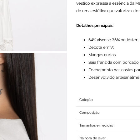
vestido expressa a essência da 
de uma estética que valoriza o te
Detalhes principais:
64% viscose 36% poliéster;
Decote em V;
Mangas curtas;
Saia franzida com bordado 
Fechamento nas costas por 
Desenvolvido artesanalmen
Coleção
Composição
Tamanhos e medidas
Na hora de lavar