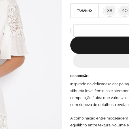
Midi
38
40
TAMANHO
Bordado
Com
Decote
-
V
Off
White
-
Eduarda
quantidade
DESCRIÇÃO
Inspirado na delicadeza das paisa
silhueta leve, feminina e atempor
composição fluida que valoriza o
com riqueza de detalhes, revelan
A combinação entre modelagem e
equilíbrio entre textura, volume 