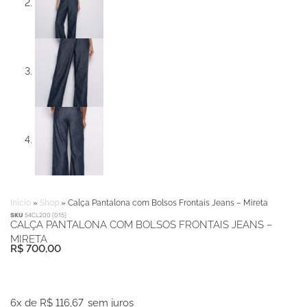
Início
»
Shop
»
Calça Pantalona com Bolsos Frontais Jeans – Mireta
SKU
54CL200 (015)
CALÇA PANTALONA COM BOLSOS FRONTAIS JEANS –
MIRETA
R$
700,00
Calça
Pantalona
6x de
R$
116,67
sem juros