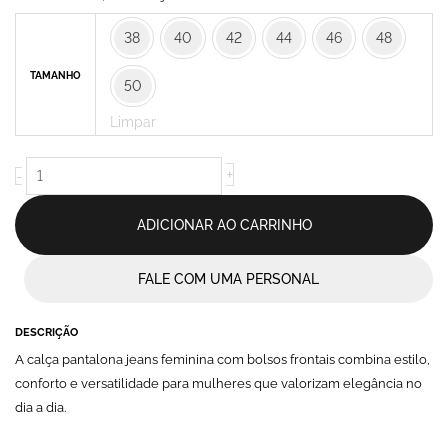
com
38
40
42
44
46
48
Bolsos
Frontais
TAMANHO
50
Jeans
-
Limpar
Mireta
quantidade
+
-
ADICIONAR AO CARRINHO
FALE COM UMA PERSONAL
DESCRIÇÃO
A calça pantalona jeans feminina com bolsos frontais combina estilo,
conforto e versatilidade para mulheres que valorizam elegância no
dia a dia.