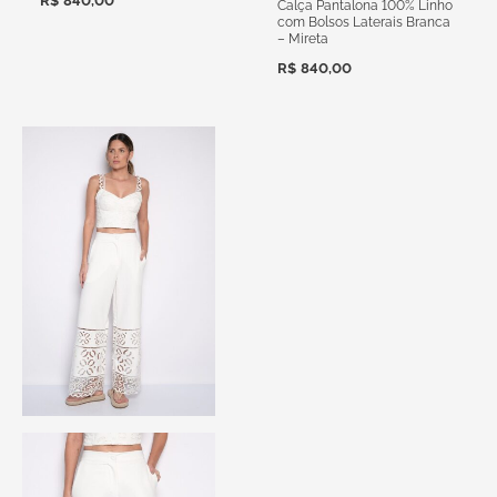
R$
840,00
Calça Pantalona 100% Linho
com Bolsos Laterais Branca
– Mireta
R$
840,00