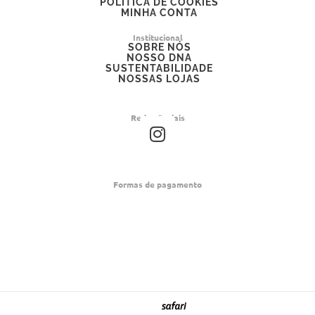
POLÍTICA DE COOKIES
MINHA CONTA
Institucional
SOBRE NÓS
NOSSO DNA
SUSTENTABILIDADE
NOSSAS LOJAS
Redes Sociais
I
n
s
t
Formas de pagamento
a
g
r
a
m