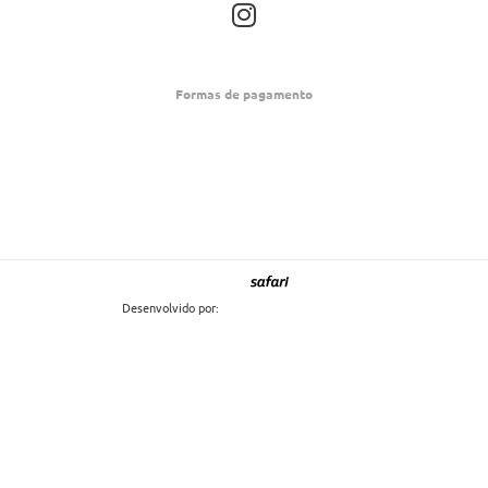
I
n
s
t
Formas de pagamento
a
g
r
a
m
Desenvolvido por: