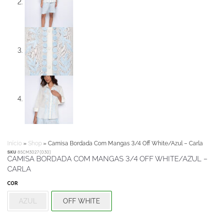
Início
»
Shop
»
Camisa Bordada Com Mangas 3/4 Off White/Azul – Carla
SKU
85CM3027 (030)
CAMISA BORDADA COM MANGAS 3/4 OFF WHITE/AZUL –
CARLA
COR
AZUL
OFF WHITE