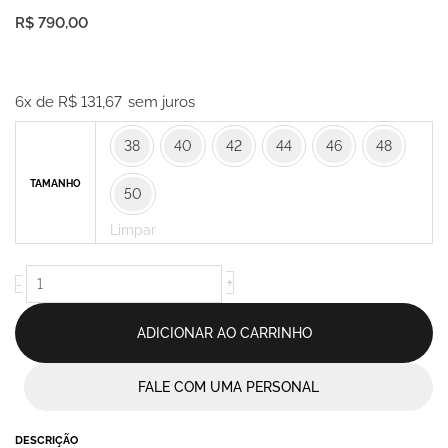
R$
790,00
Camisa
Bordada
6x de
R$
131,67
sem juros
Com
38
40
42
44
46
48
Mangas
3/4
TAMANHO
50
Off
White/Azul
Limpar
-
Carla
+
-
quantidade
ADICIONAR AO CARRINHO
FALE COM UMA PERSONAL
DESCRIÇÃO