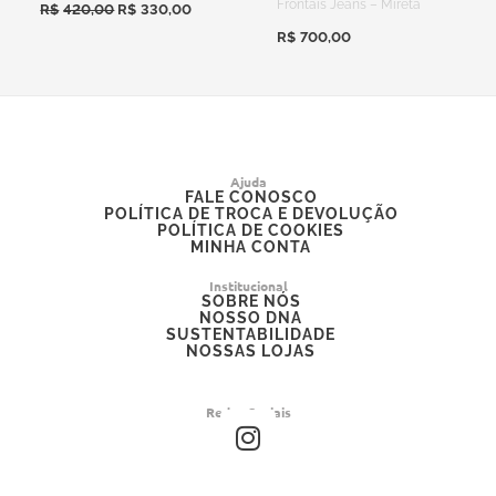
Frontais Jeans – Mireta
R$
420,00
R$
330,00
R$
700,00
Ajuda
FALE CONOSCO
POLÍTICA DE TROCA E DEVOLUÇÃO
POLÍTICA DE COOKIES
MINHA CONTA
Institucional
SOBRE NÓS
NOSSO DNA
SUSTENTABILIDADE
NOSSAS LOJAS
Redes Sociais
I
n
s