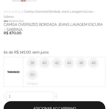
Início
»
Shop
»
Camisa Oversized Bordada Jeans Lavagem Escura –
Sabrina
SKU
54CM212 (205)
CAMISA OVERSIZED BORDADA JEANS LAVAGEM ESCURA
– SABRINA
R$
870,00
Camisa
Oversized
6x de
R$
145,00
sem juros
Bordada
38
40
42
44
46
48
Jeans
Lavagem
TAMANHO
50
Escura
-
Limpar
Sabrina
quantidade
+
-
ADICIONAR AO CARRINHO