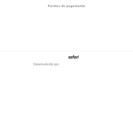
t
Formas de pagamento
a
g
r
a
m
Desenvolvido por: